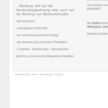
Sie besitzen no
...Werbung zielt auf die
gefunden?
Neukundengewinnung aber auch auf
die Bindung von Bestandskunden.
klar formuliert
Wir
helfen
Ihnen
Webspace
,
Dat
einprägsame Botschaft
Natürlich finden
ein exzellent passendes Design
das Wecken zum Kauf des "Produktes"
Customer - Relationship - Management
gehört zu unseren grundlegenden Aspekten.
Aktuelle Seite:
Home
Web-Design
Hosting