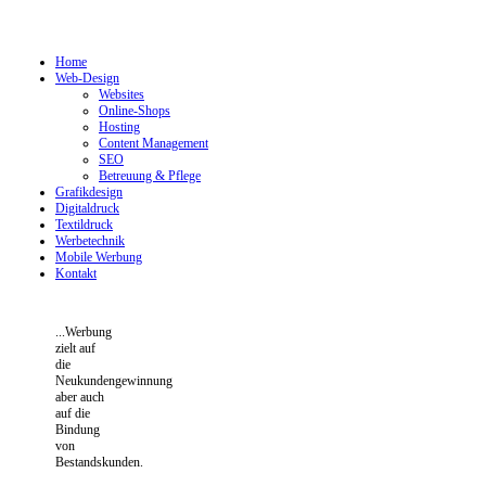
Home
Web-Design
Websites
Online-Shops
Hosting
Content Management
SEO
Betreuung & Pflege
Grafikdesign
Digitaldruck
Textildruck
Werbetechnik
Mobile Werbung
Kontakt
...Werbung
zielt auf
die
Neukundengewinnung
aber auch
auf die
Bindung
von
Bestandskunden.