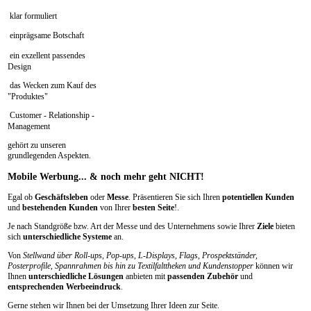
klar formuliert
einprägsame Botschaft
ein exzellent passendes
Design
das Wecken zum Kauf des
"Produktes"
Customer - Relationship -
Management
gehört zu unseren
grundlegenden Aspekten.
Mobile
Werbung... & noch mehr geht NICHT!
Egal ob
Geschäftsleben
oder
Messe
. Präsentieren Sie sich Ihren
potentiellen Kunden
und
bestehenden Kunden
von Ihrer
besten Seite
!.
Je nach Standgröße bzw. Art der Messe und des Unternehmens sowie Ihrer
Ziele
bieten
sich
unterschiedliche
Systeme
an.
Von
Stellwand über Roll-ups, Pop-ups, L-Displays, Flags, Prospektständer,
Posterprofile, Spannrahmen bis hin zu Textilfalttheken und Kundenstopper
können wir
Ihnen
unterschiedliche Lösungen
anbieten mit
passenden Zubehör
und
entsprechenden Werbeeindruck
.
Gerne stehen wir Ihnen bei der Umsetzung Ihrer Ideen zur Seite.