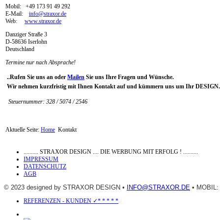
Mobil: +49 173 91 49 292
E-Mail:
info@straxor.de
Web:
www.
straxor.de
Danziger Straße 3
D-58636 Iserlohn
Deutschland
Termine nur nach Absprache!
..Rufen Sie uns an oder
Mailen
Sie uns Ihre Fragen und Wünsche.
Wir nehmen kurzfristig mit Ihnen Kontakt auf und kümmern uns um Ihr DESIGN.
Steuernummer: 328 / 5074 / 2546
Aktuelle Seite:
Home
Kontakt
.......... STRAXOR DESIGN .... DIE WERBUNG MIT ERFOLG ! ..........
IMPRESSUM
DATENSCHUTZ
AGB
© 2023 designed by STRAXOR DESIGN •
INFO@STRAXOR.DE
• MOBIL: 
REFERENZEN - KUNDEN ✓* * * * *